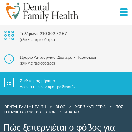
Τηλέφωνο 210 802 72 67
(κλικ για περισσότερα)
Ωράριο Λειτουργίας: Δευτέρα - Παρασκευή
(κλικ για περισσότερα)
Στείλτε μας μήνυμα
Απαντάμε το συντομότερο δυνατόν
DENTAL FAMILY HEALTH
>
BLOG
>
ΧΩΡΊΣ ΚΑΤΗΓΟΡΊΑ
>
ΠΏΣ
ΞΕΠΕΡΝΙΈΤΑΙ Ο ΦΌΒΟΣ ΓΙΑ ΤΟΝ ΟΔΟΝΤΊΑΤΡΟ
Πώς ξεπερνιέται ο φόβος για