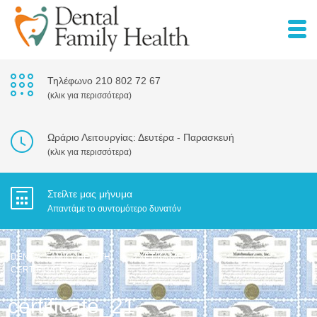
Τηλέφωνο 210 802 72 67
(κλικ για περισσότερα)
Ωράριο Λειτουργίας: Δευτέρα - Παρασκευή
(κλικ για περισσότερα)
Στείλτε μας μήνυμα
Απαντάμε το συντομότερο δυνατόν
DENTAL FAMILY HEALTH
>
ΣΧΕΤΙΚΆ ΜΕ ΕΜΆΣ
>
CERTIFICATE_21
certificate_21