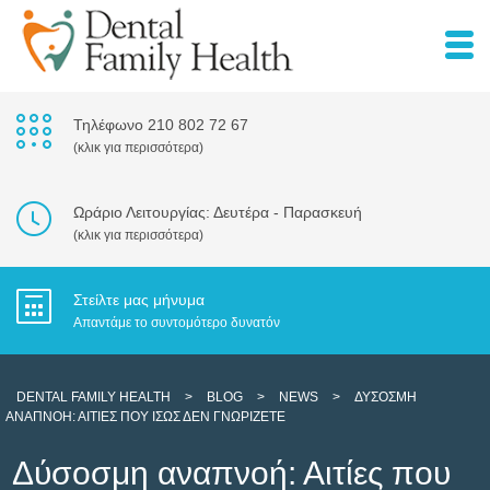
Τηλέφωνο 210 802 72 67
(κλικ για περισσότερα)
Ωράριο Λειτουργίας: Δευτέρα - Παρασκευή
(κλικ για περισσότερα)
Στείλτε μας μήνυμα
Απαντάμε το συντομότερο δυνατόν
DENTAL FAMILY HEALTH
>
BLOG
>
NEWS
>
ΔΎΣΟΣΜΗ
ΑΝΑΠΝΟΉ: ΑΙΤΊΕΣ ΠΟΥ ΊΣΩΣ ΔΕΝ ΓΝΩΡΊΖΕΤΕ
Δύσοσμη αναπνοή: Αιτίες που