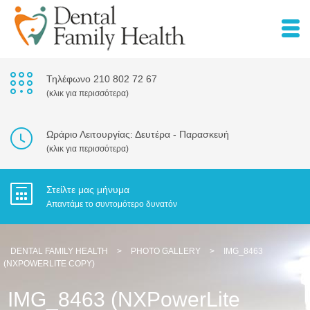
Τηλέφωνο 210 802 72 67
(κλικ για περισσότερα)
Ωράριο Λειτουργίας: Δευτέρα - Παρασκευή
(κλικ για περισσότερα)
Στείλτε μας μήνυμα
Απαντάμε το συντομότερο δυνατόν
DENTAL FAMILY HEALTH
>
PHOTO GALLERY
>
IMG_8463
(NXPOWERLITE COPY)
IMG_8463 (NXPowerLite