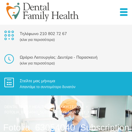
Τηλέφωνο 210 802 72 67
(κλικ για περισσότερα)
Ωράριο Λειτουργίας: Δευτέρα - Παρασκευή
(κλικ για περισσότερα)
Στείλτε μας μήνυμα
Απαντάμε το συντομότερο δυνατόν
DENTAL FAMILY HEALTH
>
ΑΡΧΙΚΉ ΣΕΛΊΔΑ
>
FOTOLIA_63054040_SUBSCRIPTION_MONTHLY_XL
Fotolia_63054040_Subscriptio