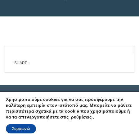
SHARE:
Copyright © 2016 dental family care Λεωφόρος Ειρήνης 28 &
Χρησιμοποιούμε cookies για να σας προσφέρουμε την 
Βρυουλών 151 21 Πεύκη Αττικής Τηλ: 210 8027267 - 2106122244
καλύτερη εμπειρία στον ιστότοπό μας. Μπορείτε να μάθετε 
- 6943762629
περισσότερα σχετικά με τα cookie που χρησιμοποιούμε ή 
να τα απενεργοποιήσετε στις 
 ρυθμίσεις 
.
Συμφωνώ