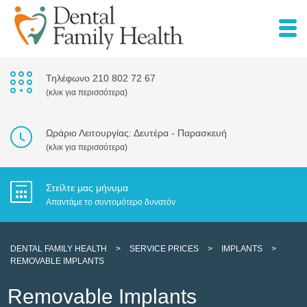
Τηλέφωνο 210 802 72 67
(κλικ για περισσότερα)
Ωράριο Λειτουργίας: Δευτέρα - Παρασκευή
(κλικ για περισσότερα)
Στείλτε μας μήνυμα
Απαντάμε το συντομότερο δυνατόν
DENTAL FAMILY HEALTH
>
SERVICE PRICES
>
IMPLANTS
>
REMOVABLE IMPLANTS
Removable Implants