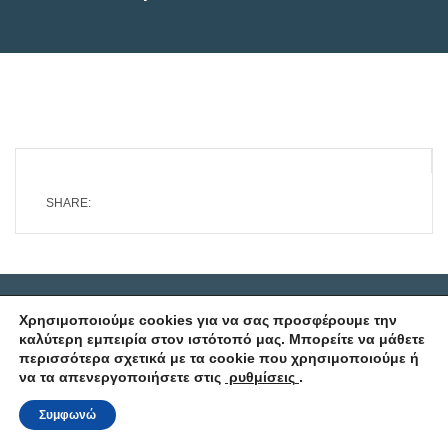
SHARE:
Copyright © 2016 dental family care Λεωφόρος Ειρήνης 28 &
Χρησιμοποιούμε cookies για να σας προσφέρουμε την 
Βρυουλών 151 21 Πεύκη Αττικής Τηλ: 210 8027267 - 2106122244
καλύτερη εμπειρία στον ιστότοπό μας. Μπορείτε να μάθετε 
- 6943762629
περισσότερα σχετικά με τα cookie που χρησιμοποιούμε ή 
να τα απενεργοποιήσετε στις 
 ρυθμίσεις 
.
Συμφωνώ