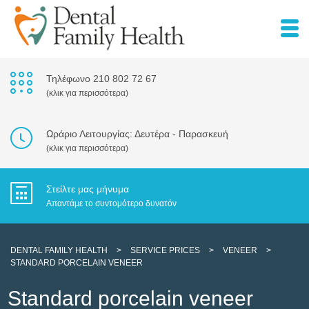
Τηλέφωνο 210 802 72 67
(κλικ για περισσότερα)
Ωράριο Λειτουργίας: Δευτέρα - Παρασκευή
(κλικ για περισσότερα)
Στείλτε μας μήνυμα
Απαντάμε το συντομότερο δυνατόν
DENTAL FAMILY HEALTH
>
SERVICE PRICES
>
VENEER
>
STANDARD PORCELAIN VENEER
Standard porcelain veneer