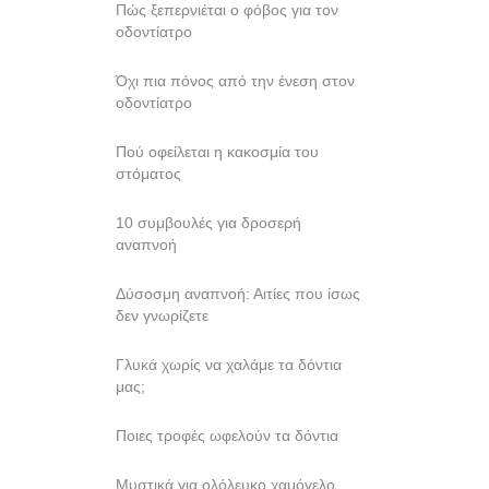
Πώς ξεπερνιέται ο φόβος για τον
οδοντίατρο
Όχι πια πόνος από την ένεση στον
οδοντίατρο
Πού οφείλεται η κακοσμία του
στόματος
10 συμβουλές για δροσερή
αναπνοή
Δύσοσμη αναπνοή: Αιτίες που ίσως
δεν γνωρίζετε
Γλυκά χωρίς να χαλάμε τα δόντια
μας;
Ποιες τροφές ωφελούν τα δόντια
Mυστικά για ολόλευκο χαμόγελο