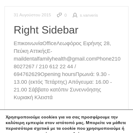
31 Αυγούστου 2015
0
s.varveris
Right Sidebar
ΕπικοινωνίαOfficeΛεωφόρος Ειρήνης 28,
Πεύκη ΑττικήςE-
maildentalfamilyhealth@gmail.comPhone210
8027267 / 210 612 22 44 /
694762629Opening hoursΠρωινά: 9.30 -
13.00 (εκτός Τετάρτης) Απόγευμα: 16.00 -
21.00 Σάββατο κατόπιν Συνεννόησης
Κυριακή Κλειστά
Χρησιμοποιούμε cookies για να σας προσφέρουμε την 
καλύτερη εμπειρία στον ιστότοπό μας. Μπορείτε να μάθετε 
περισσότερα σχετικά με τα cookie που χρησιμοποιούμε ή 