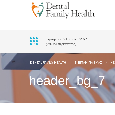
Τηλέφωνο 210 802 72 67
(κλικ για περισσότερα)
DENTAL FAMILY HEALTH
>
ΤΙ ΕΊΠΑΝ ΓΙΑ ΕΜΆΣ
>
HE
header_bg_7